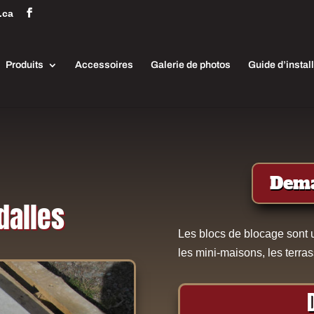
.ca
Produits
Accessoires
Galerie de photos
Guide d’instal
Dema
dalles
Les blocs de blocage sont u
les mini-maisons, les terras