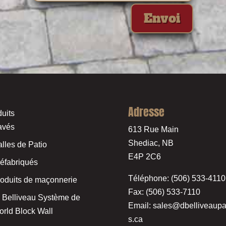
Envoi
Adresse
uits
avés
613 Rue Main
Shediac, NB
lles de Patio
E4P 2C6
éfabriqués
Téléphone: (506) 533-4110
oduits de maçonnerie
Fax: (506) 533-7110
 Belliveau Système de
Email:
sales@dbelliveaupa
rld Block Wall
s.ca