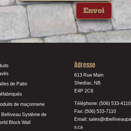
Envoi
Adresse
uits
avés
613 Rue Main
Shediac, NB
lles de Patio
E4P 2C6
éfabriqués
Téléphone: (506) 533-4110
oduits de maçonnerie
Fax: (506) 533-7110
 Belliveau Système de
Email:
sales@dbelliveaupa
rld Block Wall
s.ca